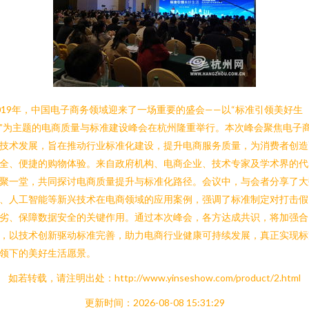
019年，中国电子商务领域迎来了一场重要的盛会——以“标准引领美好生
”为主题的电商质量与标准建设峰会在杭州隆重举行。本次峰会聚焦电子
技术发展，旨在推动行业标准化建设，提升电商服务质量，为消费者创造
全、便捷的购物体验。来自政府机构、电商企业、技术专家及学术界的代
聚一堂，共同探讨电商质量提升与标准化路径。会议中，与会者分享了大
、人工智能等新兴技术在电商领域的应用案例，强调了标准制定对打击假
劣、保障数据安全的关键作用。通过本次峰会，各方达成共识，将加强合
，以技术创新驱动标准完善，助力电商行业健康可持续发展，真正实现标
领下的美好生活愿景。
如若转载，请注明出处：http://www.yinseshow.com/product/2.html
更新时间：2026-08-08 15:31:29